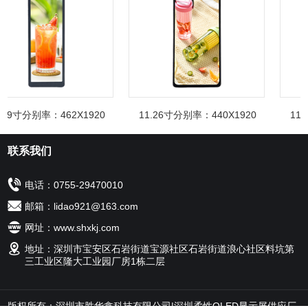
.99寸分别率：462X1920
11.26寸分别率：440X1920
11.
联系我们
电话：0755-29470010
邮箱：lidao921@163.com
网址：www.shxkj.com
地址：深圳市宝安区石岩街道宝源社区石岩街道浪心社区料坑第
三工业区隆大工业园厂房1栋二层
版权所有：深圳市胜华鑫科技有限公司|深圳柔性OLED显示屏供应厂