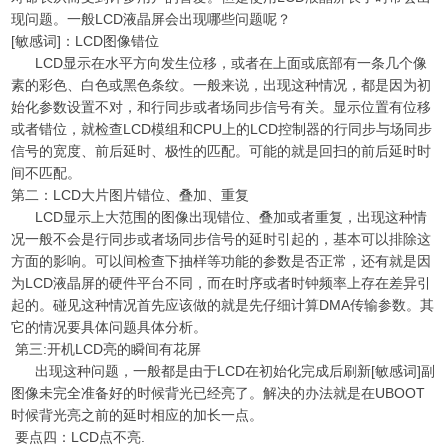
现问题。一般LCD液晶屏会出现哪些问题呢？
[敏感词]：LCD图像错位
LCD显示在水平方向发生位移，或者在上面或底部有一条几个像
素的彩色、白色或黑色条纹。一般来说，出现这种情况，都是因为初
始化参数设置不对，和行同步或者场同步信号有关。显示位置有位移
或者错位，就检查LCD模组和CPU上的LCD控制器的行同步与场同步
信号的宽度、前后延时、极性的匹配。可能的就是回扫的前后延时时
间不匹配。
第二：LCD大片图片错位、叠加、重复
LCD显示上大范围的图像出现错位、叠加或者重复，出现这种情
况一般不会是行同步或者场同步信号的延时引起的，基本可以排除这
方面的影响。可以间检查下抽样等功能的参数是否正常，还有就是因
为LCD液晶屏的硬件平台不同，而在时序或者时钟频率上存在差异引
起的。碰见这种情况首先应该做的就是先仔细计算DMA传输参数。其
它的情况要具体问题具体分析。
第三:开机LCD亮的瞬间有花屏
出现这种问题，一般都是由于LCD在初始化完成后刷新[敏感词]副
图像未完全准备好的时候背光已经亮了。解决的办法就是在UBOOT
时候背光亮之前的延时相应的加长一点。
要点四：LCD点不亮.