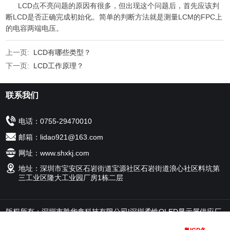
LCD点不亮问题的原因有很多，但出现这个问题后，首先应该判
断LCD是否正确完成初始化。简单的判断方法就是测量LCM的FPC上
的电容两端电压。
上一页:
LCD有哪些类型？
下一页:
LCD工作原理？
联系我们
电话：0755-29470010
邮箱：lidao921@163.com
网址：www.shxkj.com
地址：深圳市宝安区石岩街道宝源社区石岩街道浪心社区料坑第
三工业区隆大工业园厂房1栋二层
版权所有：深圳市胜华鑫科技有限公司|深圳柔性OLED显示屏供应厂
家|设备显示屏定制工厂|中控Display module显示屏工厂